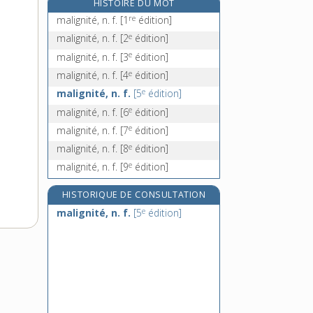
HISTOIRE DU MOT
malinois, -oise, adj. et n.
re
malignité, n. f.
[1
édition]
malintentionné, -ée, adj.
e
malignité, n. f.
[2
édition]
malique, adj.
e
malignité, n. f.
[3
édition]
e
malitorne, adj.
[8
édition]
e
malignité, n. f.
[4
édition]
e
malignité, n. f.
[5
édition]
e
malignité, n. f.
[6
édition]
e
malignité, n. f.
[7
édition]
e
malignité, n. f.
[8
édition]
e
malignité, n. f.
[9
édition]
HISTORIQUE DE CONSULTATION
e
malignité, n. f.
[5
édition]