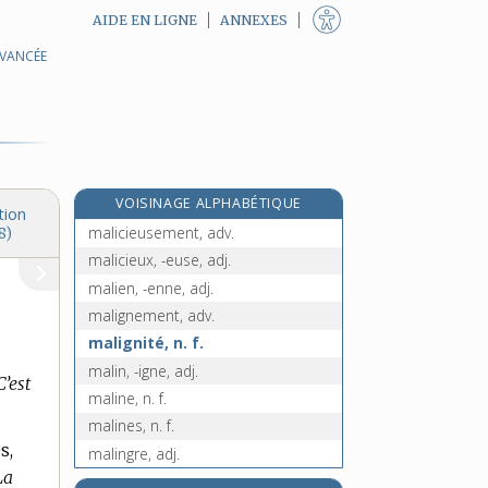
AIDE EN LIGNE
ANNEXES
AVANCÉE
malheureusement, adv.
malheureux, -euse, adj. et n.
malhonnête, adj.
malhonnêtement, adv.
malhonnêteté, n. f.
VOISINAGE ALPHABÉTIQUE
malice, n. f.
tion
malicieusement, adv.
8)
malicieux, -euse, adj.
malien, -enne, adj.
malignement, adv.
malignité, n. f.
malin, -igne, adj.
’est
maline, n. f.
malines, n. f.
s,
malingre, adj.
La
malinké, n. m.