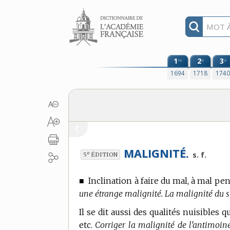
Aller au contenu
1
2
3
re
e
e
1694
1718
174
MALIGNITÉ.
e
s. f.
5
ÉDITION
■
Inclination à faire du mal, à mal pen
une étrange malignité. La malignité du s
Il se dit aussi des qualités nuisibles
etc.
Corriger la malignité de l’antimoine