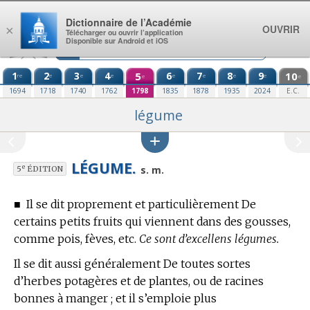
Aller au contenu
Dictionnaire de l’Académie
OUVRIR
×
Télécharger ou ouvrir l’application
Disponible sur Android et iOS
1
2
3
4
5
6
7
8
9
10
re
e
e
e
e
e
e
e
e
e
1694
1718
1740
1762
1798
1835
1878
1935
2024
E.C.
légume
LÉGUME.
e
s. m.
5
ÉDITION
■
Il se dit proprement et particulièrement De
certains petits fruits qui viennent dans des gousses,
comme pois, fèves, etc.
Ce sont d’excellens légumes.
Il se dit aussi généralement De toutes sortes
d’herbes potagères et de plantes, ou de racines
bonnes à manger ; et il s’emploie plus