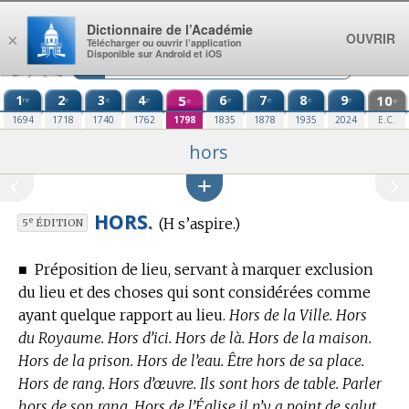
Aller au contenu
Dictionnaire de l’Académie
OUVRIR
×
Télécharger ou ouvrir l’application
Disponible sur Android et iOS
1
2
3
4
5
6
7
8
9
10
re
e
e
e
e
e
e
e
e
e
1694
1718
1740
1762
1798
1835
1878
1935
2024
E.C.
hors
HORS.
(H s’aspire.)
e
5
ÉDITION
■
Préposition de lieu, servant à marquer exclusion
du lieu et des choses qui sont considérées comme
ayant quelque rapport au lieu.
Hors de la Ville. Hors
du Royaume. Hors d’ici. Hors de là. Hors de la maison.
Hors de la prison. Hors de l’eau. Être hors de sa place.
Hors de rang. Hors d’œuvre. Ils sont hors de table. Parler
hors de son rang. Hors de l’Église il n’y a point de salut.