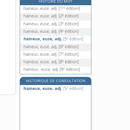
HISTOIRE DU MOT
halal, adj. inv.
re
haineux, euse, adj.
[1
édition]
halbran, n. m.
e
haineux, euse, adj.
[2
édition]
halbrené, -ée, adj.
e
haineux, euse, adj.
[3
édition]
e
halbrener, v. intr.
[8
édition]
e
haineux, euse, adj.
[4
édition]
e
haineux, euse, adj.
[5
édition]
e
haineux, euse, adj.
[6
édition]
e
haineux, euse, adj.
[7
édition]
e
haineux, euse, adj.
[8
édition]
e
haineux, -euse, adj.
[9
édition]
HISTORIQUE DE CONSULTATION
e
haineux, euse, adj.
[5
édition]