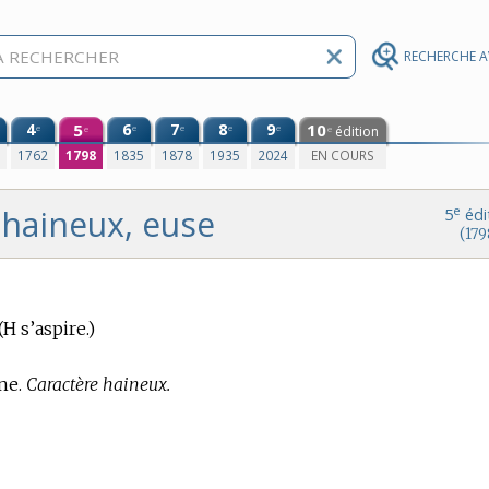
RECHERCHE 
4
5
6
7
8
9
10
e
e
e
e
e
édition
e
e
0
1762
1798
1835
1878
1935
2024
EN COURS
haineux, euse
e
5
édi
(179
(H s’aspire.)
ne.
Caractère haineux.