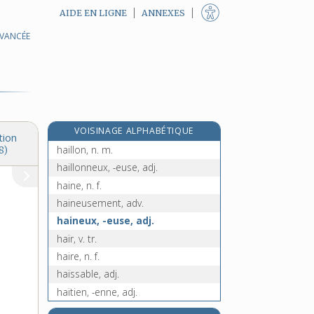
AIDE EN LIGNE
ANNEXES
AVANCÉE
haïdouk, n. m.
haie, n. f.
e
haïe, interj.
[8
édition]
haïk, n. m.
haïkaï, n. m.
VOISINAGE ALPHABÉTIQUE
haïku, n. m.
tion
haillon, n. m.
8)
haillonneux, -euse, adj.
haine, n. f.
haineusement, adv.
haineux, -euse, adj.
haïr, v. tr.
haire, n. f.
haïssable, adj.
haïtien, -enne, adj.
halage, n. m.