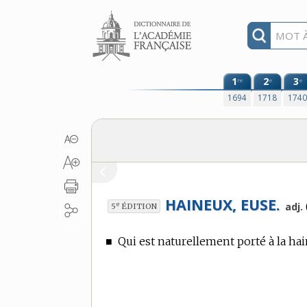
Aller au contenu
1
2
3
re
e
e
1694
1718
174
HAINEUX, EUSE.
e
adj.
5
ÉDITION
■
Qui est naturellement porté à la hai