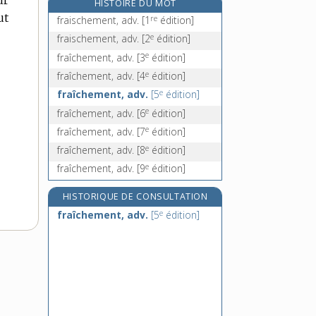
ur
HISTOIRE DU MOT
frais [II], n. m. pl.
ut
re
fraischement, adv.
[1
édition]
fraisage, n. m.
e
fraischement, adv.
[2
édition]
fraise [I], n. f.
e
fraîchement, adv.
[3
édition]
fraise [II], n. f.
e
fraîchement, adv.
[4
édition]
e
fraîchement, adv.
[5
édition]
e
fraîchement, adv.
[6
édition]
e
fraîchement, adv.
[7
édition]
e
fraîchement, adv.
[8
édition]
e
fraîchement, adv.
[9
édition]
HISTORIQUE DE CONSULTATION
e
fraîchement, adv.
[5
édition]