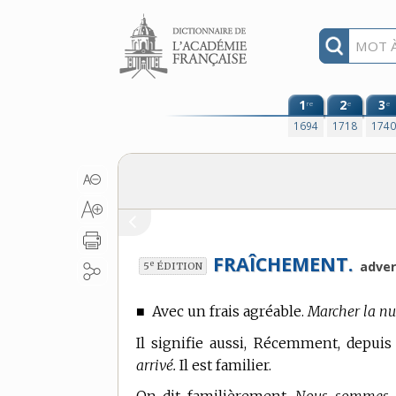
Aller au contenu
1
2
3
re
e
e
1694
1718
174
FRAÎCHEMENT.
e
adver
5
ÉDITION
■
Avec un frais agréable.
Marcher la nui
Il signifie aussi, Récemment, depui
arrivé.
Il est familier.