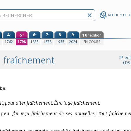
RECHERCHE 
4
5
6
7
8
9
10
e
e
e
e
e
édition
e
e
0
1762
1798
1835
1878
1935
2024
EN COURS
fraîchement
e
5
édi
(179
be.
t, pour aller fraîchement. Être logé fraîchement.
s peu.
J’ai reçu fraîchement de ses nouvelles. Tout fraîcheme