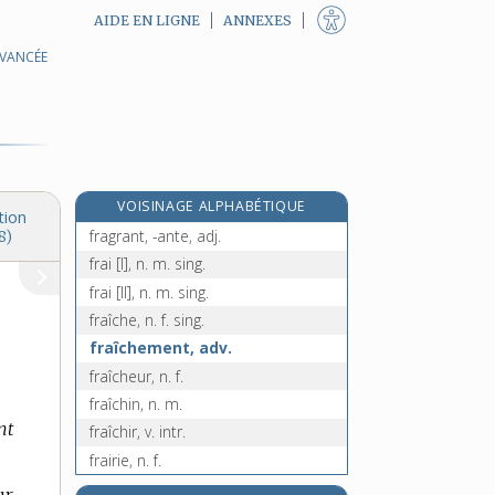
AIDE EN LIGNE
ANNEXES
AVANCÉE
fragmentaire, adj.
fragmentairement, adv.
fragmentation, n. f.
fragmenter, v. tr.
fragon, n. m.
VOISINAGE ALPHABÉTIQUE
fragrance, n. f.
tion
fragrant, -ante, adj.
8)
frai [I], n. m. sing.
frai [II], n. m. sing.
fraîche, n. f. sing.
fraîchement, adv.
fraîcheur, n. f.
fraîchin, n. m.
nt
fraîchir, v. intr.
frairie, n. f.
frais, fraîche [I], adj.