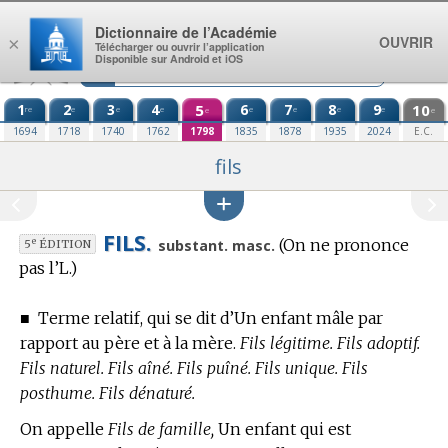
Aller au contenu
Dictionnaire de l’Académie
OUVRIR
×
Télécharger ou ouvrir l’application
Disponible sur Android et iOS
1
2
3
4
5
6
7
8
9
10
re
e
e
e
e
e
e
e
e
e
1694
1718
1740
1762
1798
1835
1878
1935
2024
E.C.
fils
FILS.
(On ne prononce
e
substant. masc.
5
ÉDITION
pas l’L.)
■
Terme relatif, qui se dit d’Un enfant mâle par
rapport au père et à la mère.
Fils légitime. Fils adoptif.
Fils naturel. Fils aîné. Fils puîné. Fils unique. Fils
posthume. Fils dénaturé.
On appelle
Fils de famille,
Un enfant qui est