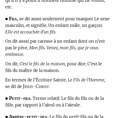
qu’Il n’y a point d’honnête homme qui ne voulût,
etc.
Fils,
■
se dit aussi seulement pour marquer Le sexe
masculin, et signifie, Un enfant mâle, un garçon.
Elle est accouchée d’un fils.
On dit aussi par caresse à un enfant dont on n’est
pas le père,
Mon fils. Venez, mon fils, que je vous
embrasse.
On dit,
C’est le fils de la maison,
pour dire, C’est le
fils du maître de la maison.
En
termes de l’Écriture Sainte,
Le Fils de l’Homme,
Jésus-Christ.
se dit de
Petit-fils.
■
Terme relatif. Le fils du fils ou de la
fille, par rapport à l’aïeul ou à l’aïeule.
Arrière-petit-fils.
■
Le fils du petit-fils ou de la