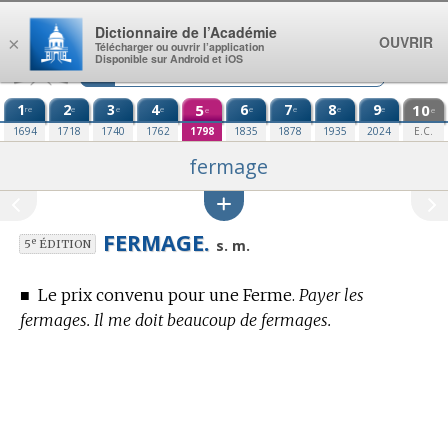
Aller au contenu
Dictionnaire de l’Académie
OUVRIR
×
Télécharger ou ouvrir l’application
Disponible sur Android et iOS
1
2
3
4
5
6
7
8
9
10
re
e
e
e
e
e
e
e
e
e
1694
1718
1740
1762
1798
1835
1878
1935
2024
E.C.
fermage
FERMAGE.
e
s. m.
5
ÉDITION
■
Le prix convenu pour une Ferme.
Payer les
fermages. Il me doit beaucoup de fermages.