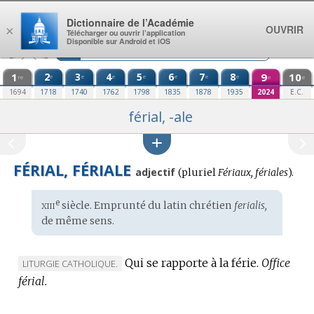
Aller au contenu
Dictionnaire de l’Académie
OUVRIR
×
Télécharger ou ouvrir l’application
Disponible sur Android et iOS
1
2
3
4
5
6
7
8
9
10
e
e
e
e
e
e
e
re
e
e
1694
1718
1740
1762
1798
1835
1878
1935
2024
E.C.
férial, -ale
FÉRIAL, FÉRIALE
adjectif
(
pluriel
Fériaux, fériales
).
xiii
e
Étymologie
siècle. Emprunté du
latin chrétien
ferialis,
:
de même sens.
Qui se rapporte à la férie.
Office
MARQUE
LITURGIE CATHOLIQUE.
férial.
DE
DOMAINE