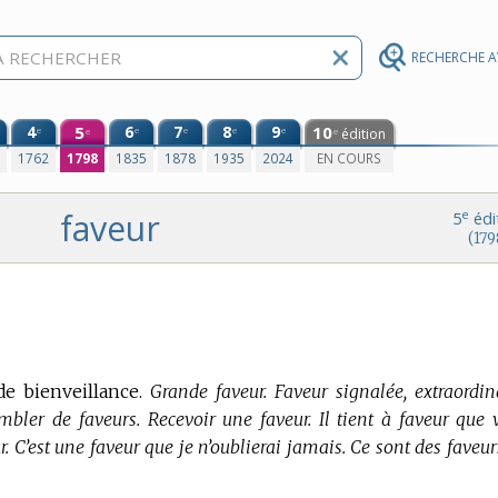
RECHERCHE 
4
5
6
7
8
9
10
e
e
e
e
e
édition
e
e
0
1762
1798
1835
1878
1935
2024
EN COURS
faveur
e
5
édi
(179
de bienveillance.
Grande faveur. Faveur signalée, extraordina
Combler de faveurs. Recevoir une faveur. Il tient à faveur que 
ur. C’est une faveur que je n’oublierai jamais. Ce sont des faveu