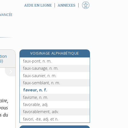
AIDE EN LIGNE
ANNEXES
AVANCÉE
faux-filet, n. m.
e
faux-fourreau, n. m.
[2
édition]
faux-fuyant, n. m.
faux-joint, n. m.
faux-marcher, n. m.
VOISINAGE ALPHABÉTIQUE
faux-monnayeur, n. m.
tion
faux-pont, n. m.
8)
faux-saunage, n. m.
faux-saunier, n. m.
faux-semblant, n. m.
faveur, n. f.
favisme, n. m.
ire,
favorable, adj.
vous
favorablement, adv.
rs du
favori, -ite, adj. et n.
favoriser, v. tr.