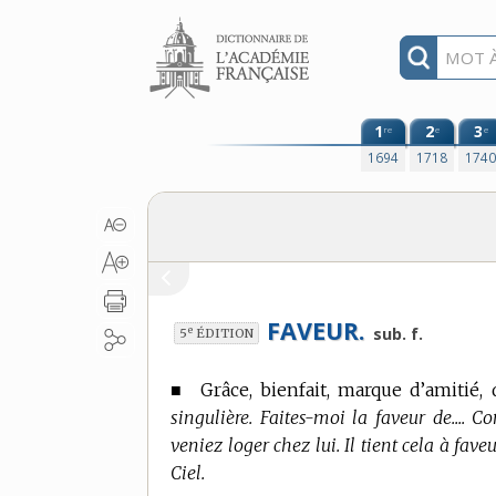
Aller au contenu
1
2
3
re
e
e
1694
1718
174
FAVEUR.
e
sub. f.
5
ÉDITION
■
Grâce, bienfait, marque d’amitié, 
singulière. Faites-moi la faveur de.... 
veniez loger chez lui. Il tient cela à fave
Ciel.