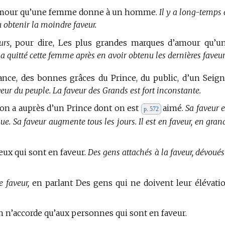
’amour qu’une femme donne à un homme.
Il y a long-temps 
 obtenir la moindre faveur.
urs,
pour dire, Les plus grandes marques d’amour qu’u
l a quitté cette femme après en avoir obtenu les dernières faveur
lance, des bonnes grâces du Prince, du public, d’un Seign
veur du peuple. La faveur des Grands est fort inconstante.
qu’on a auprès d’un Prince dont on est
aimé.
Sa faveur e
p. 572
e. Sa faveur augmente tous les jours. Il est en faveur, en gran
Ceux qui sont en faveur.
Des gens attachés à la faveur, dévoués
 faveur,
en parlant Des gens qui ne doivent leur élévati
n n’accorde qu’aux personnes qui sont en faveur.