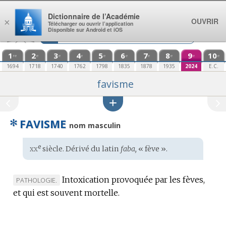
Aller au contenu
Dictionnaire de l’Académie
OUVRIR
×
Télécharger ou ouvrir l’application
Disponible sur Android et iOS
1
2
3
4
5
6
7
8
9
10
re
e
e
e
e
e
e
e
e
e
1694
1718
1740
1762
1798
1835
1878
1935
2024
E.C.
favisme
✻
FAVISME
nom masculin
xx
e
Étymologie
siècle. Dérivé du
latin
faba,
« fève ».
:
Intoxication provoquée par les fèves,
MARQUE
PATHOLOGIE.
et qui est souvent mortelle.
DE
DOMAINE
: