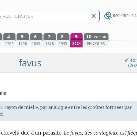
RECHERCHE 
4
5
6
7
8
9
10
édition
e
e
e
e
e
e
e
0
1762
1798
1835
1878
1935
2024
EN COURS
favus
e
9
édi
(202
lin
« rayon de miel », par analogie entre les croûtes formées par
el.
 chevelu due à un parasite.
Le favus, très contagieux, est fré