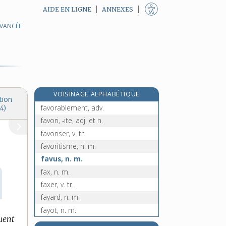
AIDE EN LIGNE
ANNEXES
AVANCÉE
faux-saunage, n. m.
faux-saunier, n. m.
faux-semblant, n. m.
faveur, n. f.
favisme, n. m.
VOISINAGE ALPHABÉTIQUE
favorable, adj.
tion
favorablement, adv.
4)
favori, -ite, adj. et n.
favoriser, v. tr.
favoritisme, n. m.
favus, n. m.
fax, n. m.
faxer, v. tr.
fayard, n. m.
fayot, n. m.
quent
fayoter, v. tr.