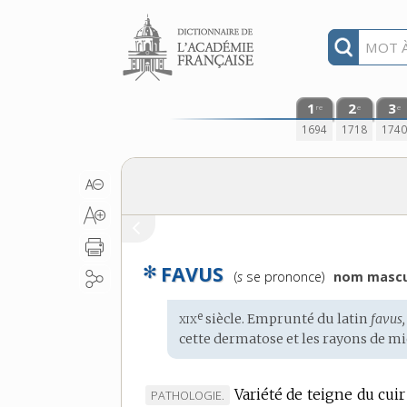
Aller au contenu
1
2
3
re
e
e
1694
1718
174
✻
FAVUS
Prononciation
(
s
se prononce)
nom mascu
:
xix
e
Étymologie
siècle. Emprunté du
latin
favus,
:
cette dermatose et les rayons de mi
Variété de teigne du cuir
MARQUE
PATHOLOGIE.