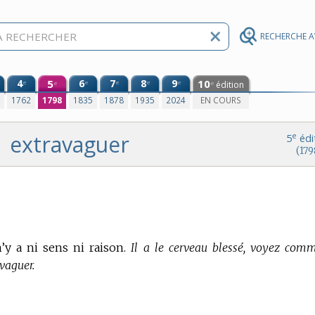
RECHERCHE 
4
5
6
7
8
9
10
e
e
e
e
e
édition
e
e
0
1762
1798
1835
1878
1935
2024
EN COURS
extravaguer
e
5
édi
(179
’y a ni sens ni raison.
Il a le cerveau blessé, voyez comm
avaguer.