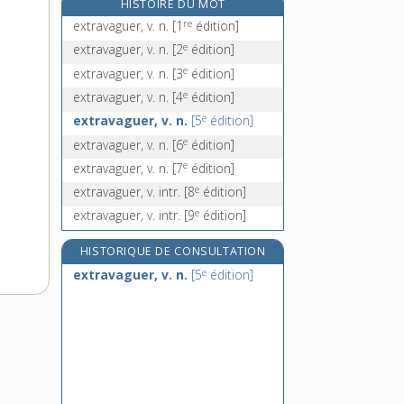
HISTOIRE DU MOT
extrême, adj. et n. m.
re
extravaguer, v. n.
[1
édition]
extrêmement, adv.
e
extravaguer, v. n.
[2
édition]
extrême-onction, n. f.
e
extravaguer, v. n.
[3
édition]
extrême-Orient, n. m.
e
extravaguer, v. n.
[4
édition]
e
extravaguer, v. n.
[5
édition]
e
extravaguer, v. n.
[6
édition]
e
extravaguer, v. n.
[7
édition]
e
extravaguer, v. intr.
[8
édition]
e
extravaguer, v. intr.
[9
édition]
HISTORIQUE DE CONSULTATION
e
extravaguer, v. n.
[5
édition]