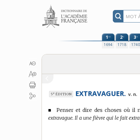
Aller au contenu
1
2
3
re
e
e
1694
1718
174
EXTRAVAGUER.
e
v. n.
5
ÉDITION
■
Penser et dire des choses où il n
extravague. Il a une fièvre qui le fait extr