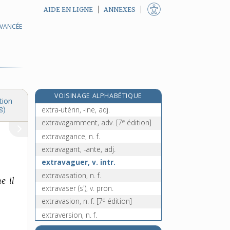
AIDE EN LIGNE
ANNEXES
AVANCÉE
extrasensoriel, -elle, adj.
extrastatutaire, adj.
extrasystole, n. f.
extraterrestre, adj. et n.
extraterritorial, -ale, adj.
VOISINAGE ALPHABÉTIQUE
extraterritorialité, n. f.
tion
extra-utérin, -ine, adj.
8)
e
extravagamment, adv.
[7
édition]
extravagance, n. f.
extravagant, -ante, adj.
extravaguer, v. intr.
extravasation, n. f.
e il
extravaser (s'), v. pron.
e
extravasion, n. f.
[7
édition]
extraversion, n. f.
extraverti, -ie, adj.