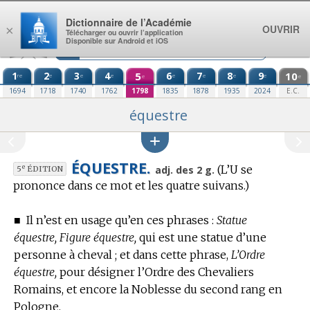
Aller au contenu
Dictionnaire de l’Académie
OUVRIR
×
Télécharger ou ouvrir l’application
Disponible sur Android et iOS
1
2
3
4
5
6
7
8
9
10
re
e
e
e
e
e
e
e
e
e
1694
1718
1740
1762
1798
1835
1878
1935
2024
E.C.
équestre
ÉQUESTRE.
(L’U se
e
adj. des 2 g.
5
ÉDITION
prononce dans ce mot et les quatre suivans.)
■
Il n’est en usage qu’en ces phrases :
Statue
équestre, Figure équestre,
qui est une statue d’une
personne à cheval ; et dans cette phrase,
L’Ordre
équestre,
pour désigner l’Ordre des Chevaliers
Romains, et encore la Noblesse du second rang en
Pologne.