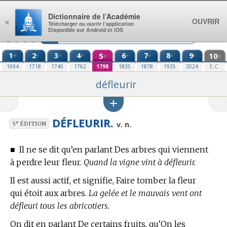
Aller au contenu
Dictionnaire de l’Académie
OUVRIR
×
Télécharger ou ouvrir l’application
Disponible sur Android et iOS
1
2
3
4
5
6
7
8
9
10
re
e
e
e
e
e
e
e
e
e
1694
1718
1740
1762
1798
1835
1878
1935
2024
E.C.
défleurir
DÉFLEURIR.
e
v. n.
5
ÉDITION
■
Il ne se dit qu’en parlant Des arbres qui viennent
à perdre leur fleur.
Quand la vigne vint à défleurir.
Il est aussi actif, et signifie, Faire tomber la fleur
qui étoit aux arbres.
La gelée et le mauvais vent ont
défleuri tous les abricotiers.
On dit en parlant De certains fruits, qu’On les