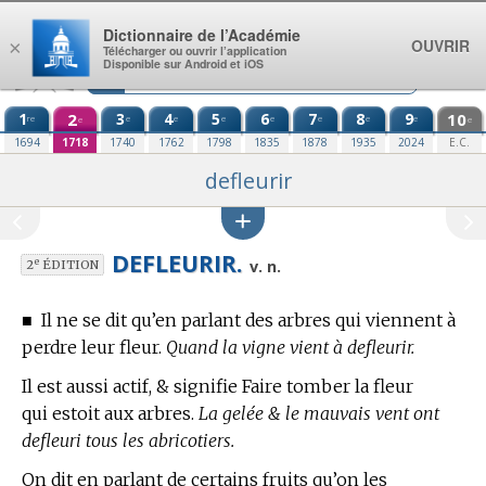
Aller au contenu
Dictionnaire de l’Académie
OUVRIR
×
Télécharger ou ouvrir l’application
Disponible sur Android et iOS
1
2
3
4
5
6
7
8
9
10
re
e
e
e
e
e
e
e
e
e
1694
1718
1740
1762
1798
1835
1878
1935
2024
E.C.
defleurir
DEFLEURIR.
e
v. n.
2
ÉDITION
■
Il ne se dit qu’en parlant des arbres qui viennent à
perdre leur fleur.
Quand la vigne vient à defleurir.
Il est aussi actif, & signifie Faire tomber la fleur
qui estoit aux arbres.
La gelée & le mauvais vent ont
defleuri tous les abricotiers.
On dit en parlant de certains fruits qu’on les