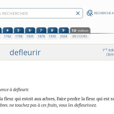
RECHERCHE 
4
5
6
7
8
9
10
e
e
e
e
e
e
édition
e
0
1762
1798
1835
1878
1935
2024
EN COURS
defleurir
re
1
édi
(169
ce à defleurir.
la fleur qui estoit aux arbres, Faire perdre la fleur qui est s
bres. ne touchez pas à ces fruits, vous les defleurissez.