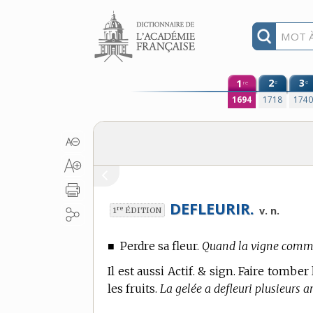
Aller au contenu
1
2
3
e
e
re
1694
1718
174
DEFLEURIR.
re
v. n.
1
ÉDITION
■
Perdre sa fleur.
Quand la vigne commen
Il est aussi Actif. & sign. Faire tomber 
les fruits.
La gelée a defleuri plusieurs ar