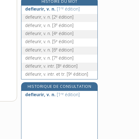
HISTOIRE DU MOT
e
defluxion, n. f.
[2
édition]
re
defleurir, v. n.
[1
édition]
défoliant, -ante, adj.
e
defleurir, v. n.
[2
édition]
défoliation, n. f.
e
défleurir, v. n.
[3
édition]
défolier, v. tr.
e
défleurir, v. n.
[4
édition]
e
défleurir, v. n.
[5
édition]
e
défleurir, v. n.
[6
édition]
e
défleurir, v. n.
[7
édition]
e
défleurir, v. intr.
[8
édition]
e
défleurir, v. intr. et tr.
[9
édition]
HISTORIQUE DE CONSULTATION
re
defleurir, v. n.
[1
édition]