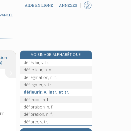
AIDE EN LIGNE
ANNEXES
AVANCÉE
défiscaliser, v. tr.
déflagrant, -ante, adj.
déflagrateur, n. m.
déflagration, n. f.
déflation, n. f.
VOISINAGE ALPHABÉTIQUE
déflationniste, adj.
tion
défléchir, v. tr.
4)
déflecteur, n. m.
déflegmation, n. f.
déflegmer, v. tr.
défleurir, v. intr. et tr.
déflexion, n. f.
défloraison, n. f.
ur
défloration, n. f.
déflorer, v. tr.
défluent, n. m.