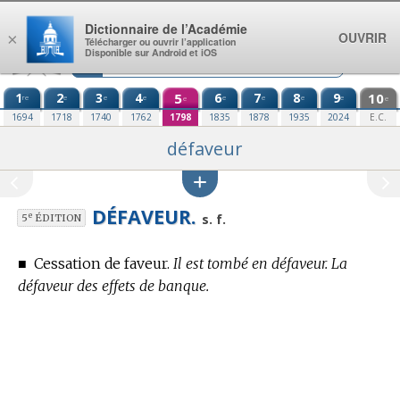
Aller au contenu
Dictionnaire de l’Académie
OUVRIR
×
Télécharger ou ouvrir l’application
Disponible sur Android et iOS
1
2
3
4
5
6
7
8
9
10
re
e
e
e
e
e
e
e
e
e
1694
1718
1740
1762
1798
1835
1878
1935
2024
E.C.
défaveur
DÉFAVEUR.
e
s. f.
5
ÉDITION
■
Cessation de faveur.
Il est tombé en défaveur. La
défaveur des effets de banque.