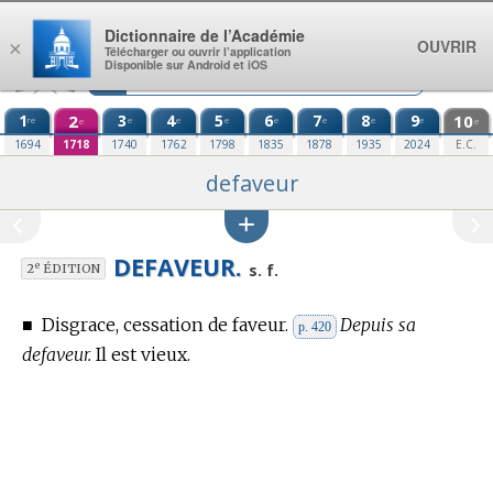
Aller au contenu
Dictionnaire de l’Académie
OUVRIR
×
Télécharger ou ouvrir l’application
Disponible sur Android et iOS
1
2
3
4
5
6
7
8
9
10
re
e
e
e
e
e
e
e
e
e
1694
1718
1740
1762
1798
1835
1878
1935
2024
E.C.
defaveur
DEFAVEUR.
e
s. f.
2
ÉDITION
■
Disgrace, cessation de faveur.
Depuis sa
p. 420
defaveur.
Il est vieux.