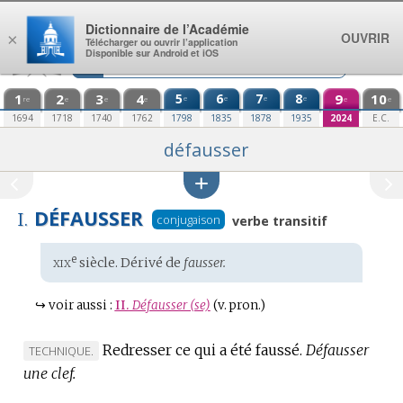
Aller au contenu
Dictionnaire de l’Académie
OUVRIR
×
Télécharger ou ouvrir l’application
Disponible sur Android et iOS
1
2
3
4
5
6
7
8
9
10
e
e
e
e
re
e
e
e
e
e
1694
1718
1740
1762
1798
1835
1878
1935
2024
E.C.
défausser
DÉFAUSSER
I.
conjugaison
verbe transitif
xix
e
Étymologie
siècle. Dérivé de
fausser.
:
↪
voir aussi :
II.
Défausser (se)
(v. pron.)
Redresser ce qui a été faussé.
Défausser
MARQUE
TECHNIQUE.
une clef.
DE
DOMAINE