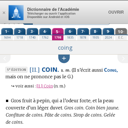
Aller au contenu
Dictionnaire de l’Académie
OUVRIR
×
Télécharger ou ouvrir l’application
Disponible sur Android et iOS
1
2
3
4
5
6
7
8
9
10
re
e
e
e
e
e
e
e
e
e
1694
1718
1740
1762
1798
1835
1878
1935
2024
E.C.
coing
COIN.
Coing,
[II.]
(Il s’écrit aussi
e
s. m.
5
ÉDITION
mais on ne prononce pas le G.)
↪
voir aussi :
[I.]
Coin
(n. m.)
■
Gros fruit à pepin, qui a l’odeur forte, et la peau
couverte d’un léger duvet.
Gros coin. Coin bien jaune.
Confiture de coins. Pâte de coins. Sirop de coins. Gelée
de coins.