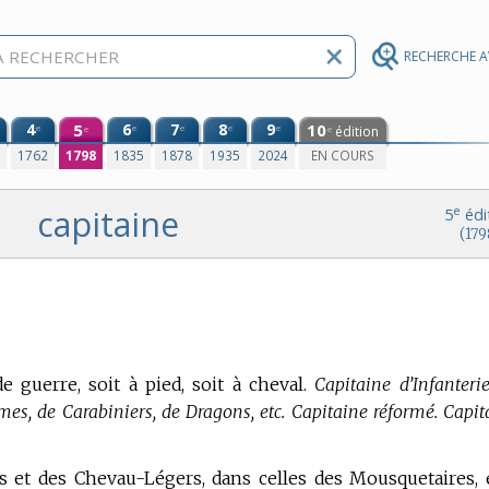
RECHERCHE 
4
5
6
7
8
9
10
e
e
e
e
e
édition
e
e
0
1762
1798
1835
1878
1935
2024
EN COURS
capitaine
e
5
édi
(179
guerre, soit à pied, soit à cheval.
Capitaine d’Infanterie
es, de Carabiniers, de Dragons, etc. Capitaine réformé. Capit
et des Chevau-Légers, dans celles des Mousquetaires, 