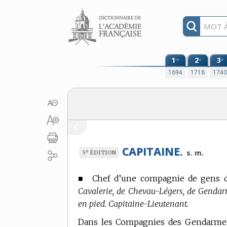
Aller au contenu
1
2
3
re
e
e
1694
1718
174
CAPITAINE.
e
s. m.
5
ÉDITION
■
Chef d’une compagnie de gens de 
Cavalerie, de Chevau-Légers, de Gendarm
en pied. Capitaine-Lieutenant.
Dans les Compagnies des Gendarmes 