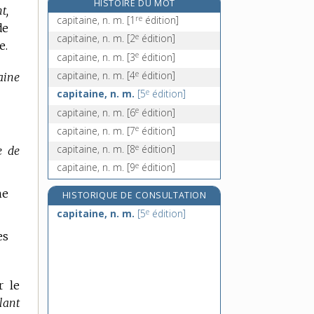
HISTOIRE DU MOT
t,
capitalisation, n. f.
re
capitaine, n. m.
[1
édition]
de
capitaliser, v. tr.
e
capitaine, n. m.
[2
édition]
e.
capitalisme, n. m.
e
capitaine, n. m.
[3
édition]
capitaliste, n.
e
capitaine, n. m.
[4
édition]
aine
e
capitaine, n. m.
[5
édition]
e
capitaine, n. m.
[6
édition]
e
capitaine, n. m.
[7
édition]
e
capitaine, n. m.
[8
édition]
e de
e
capitaine, n. m.
[9
édition]
ne
HISTORIQUE DE CONSULTATION
e
capitaine, n. m.
[5
édition]
es
r le
lant