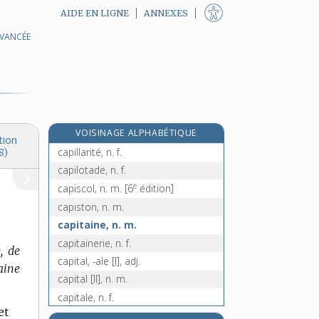
AIDE EN LIGNE
ANNEXES
AVANCÉE
capétien, -ienne, adj.
capeyer, v. intr.
capharnaüm, n. m.
cap-hornier, n. m.
capillaire, adj. et n. m.
VOISINAGE ALPHABÉTIQUE
capillarite, n. f.
tion
capillarité, n. f.
8)
capilotade, n. f.
e
capiscol, n. m.
[6
édition]
capiston, n. m.
capitaine, n. m.
capitainerie, n. f.
, de
capital, -ale [I], adj.
aine
capital [II], n. m.
capitale, n. f.
et
capitalisable, adj.