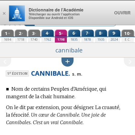
Aller au contenu
Dictionnaire de l’Académie
OUVRIR
×
Télécharger ou ouvrir l’application
Disponible sur Android et iOS
1
2
3
4
5
6
7
8
9
10
e
e
e
e
e
re
e
e
e
e
1694
1718
1740
1762
1798
1835
1878
1935
2024
E.C.
cannibale
CANNIBALE.
e
s. m.
5
ÉDITION
■
Nom de certains Peuples d’Amérique, qui
mangent de la chair humaine.
On le dit par extension, pour désigner La cruauté,
la férocité.
Un cœur de Cannibale. Une joie de
Cannibales. C’est un vrai Cannibale.