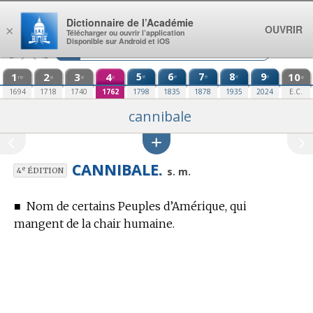
Aller au contenu
Dictionnaire de l’Académie
OUVRIR
×
Télécharger ou ouvrir l’application
Disponible sur Android et iOS
1
2
3
4
5
6
7
8
9
10
e
e
e
e
e
re
e
e
e
e
1694
1718
1740
1762
1798
1835
1878
1935
2024
E.C.
cannibale
CANNIBALE.
e
s. m.
4
ÉDITION
■
Nom de certains Peuples d’Amérique, qui
mangent de la chair humaine.