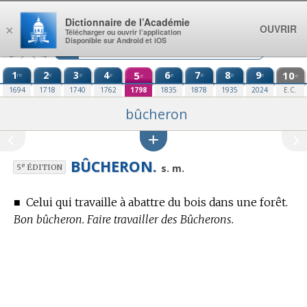
Aller au contenu
Dictionnaire de l’Académie
OUVRIR
×
Télécharger ou ouvrir l’application
Disponible sur Android et iOS
1
2
3
4
5
6
7
8
9
10
re
e
e
e
e
e
e
e
e
e
1694
1718
1740
1762
1798
1835
1878
1935
2024
E.C.
bûcheron
BÛCHERON.
e
s. m.
5
ÉDITION
■
Celui qui travaille à abattre du bois dans une forêt.
Bon bûcheron. Faire travailler des Bûcherons.