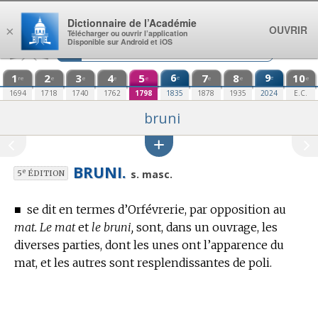
Aller au contenu
Dictionnaire de l’Académie
OUVRIR
×
Télécharger ou ouvrir l’application
Disponible sur Android et iOS
1
2
3
4
5
6
7
8
9
10
e
e
re
e
e
e
e
e
e
e
1694
1718
1740
1762
1798
1835
1878
1935
2024
E.C.
bruni
BRUNI.
e
s. masc.
5
ÉDITION
■
se dit en
termes d’Orfévrerie,
par opposition au
mat.
Le mat
et
le bruni,
sont, dans un ouvrage, les
diverses parties, dont les unes ont l’apparence du
mat, et les autres sont resplendissantes de poli.