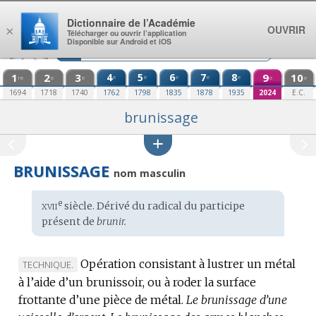
Aller au contenu
Dictionnaire de l’Académie
OUVRIR
×
Télécharger ou ouvrir l’application
Disponible sur Android et iOS
1
2
3
4
5
6
7
8
9
10
e
e
e
e
e
re
e
e
e
e
1694
1718
1740
1762
1798
1835
1878
1935
2024
E.C.
brunissage
BRUNISSAGE
nom masculin
xvii
e
Étymologie
siècle. Dérivé du radical du participe
:
présent de
brunir.
Opération consistant à lustrer un métal
MARQUE
TECHNIQUE.
à l’aide d’un brunissoir, ou à roder la surface
DE
frottante d’une pièce de métal.
DOMAINE
Le brunissage d’une