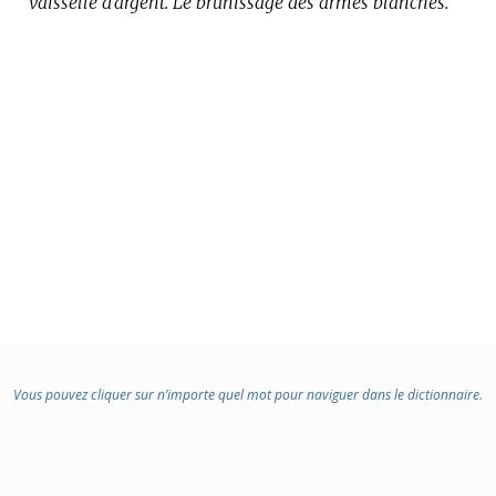
vaisselle d’argent.
:
Le brunissage des armes blanches.
Vous pouvez cliquer sur n’importe quel mot pour naviguer dans le dictionnaire.