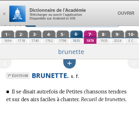
Aller au contenu
Dictionnaire de l’Académie
OUVRIR
×
Télécharger ou ouvrir l’application
Disponible sur Android et iOS
1
2
3
4
5
6
7
8
9
10
e
re
e
e
e
e
e
e
e
e
1694
1718
1740
1762
1798
1835
1878
1935
2024
E.C.
brunette
BRUNETTE.
e
s. f.
7
ÉDITION
■
Il se disait autrefois de Petites chansons tendres
et sur des airs faciles à chanter.
Recueil de brunettes.