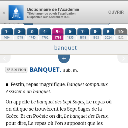
Aller au contenu
Dictionnaire de l’Académie
OUVRIR
×
Télécharger ou ouvrir l’application
Disponible sur Android et iOS
1
2
3
4
5
6
7
8
9
10
re
e
e
e
e
e
e
e
e
e
1694
1718
1740
1762
1798
1835
1878
1935
2024
E.C.
banquet
BANQUET.
e
sub. m.
5
ÉDITION
■
Festin, repas magnifique.
Banquet somptueux.
Assister à un banquet.
On appelle
Le banquet des Sept Sages,
Le repas où
on dit que se trouvèrent les Sept Sages de la
Grèce. Et
en Poésie
on dit,
Le banquet des Dieux,
pour dire, Le repas où l’on supposoit que les