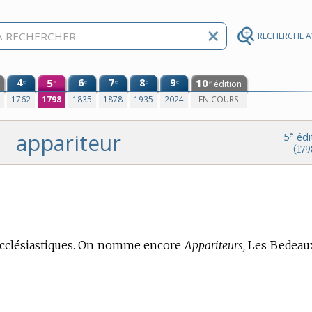
RECHERCHE 
4
5
6
7
8
9
10
e
e
e
e
e
édition
e
e
0
1762
1798
1835
1878
1935
2024
EN COURS
appariteur
e
5
édi
(179
Ecclésiastiques. On nomme encore
Appariteurs,
Les Bedeau