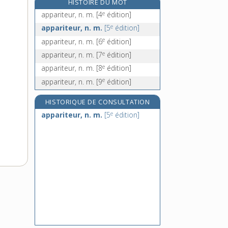
HISTOIRE DU MOT
e
[8
édition]
e
appariteur, n. m.
[4
édition]
appartenir, v. intr.
e
appariteur, n. m.
[5
édition]
appas, n. m. pl.
e
appariteur, n. m.
[6
édition]
appassionato, adv.
e
appariteur, n. m.
[7
édition]
appât, n. m.
e
appariteur, n. m.
[8
édition]
e
appariteur, n. m.
[9
édition]
HISTORIQUE DE CONSULTATION
e
appariteur, n. m.
[5
édition]