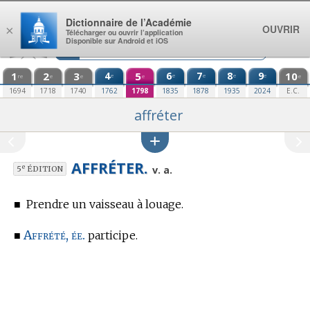
Aller au contenu
Dictionnaire de l’Académie
OUVRIR
×
Télécharger ou ouvrir l’application
Disponible sur Android et iOS
1
2
3
4
5
6
7
8
9
10
e
e
e
e
e
re
e
e
e
e
1694
1718
1740
1762
1798
1835
1878
1935
2024
E.C.
affréter
AFFRÉTER.
e
v. a.
5
ÉDITION
■
Prendre un vaisseau à louage.
Affrété, ée.
■
participe.