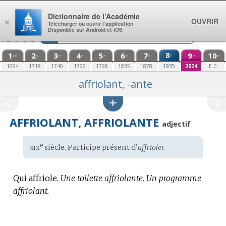
Aller au contenu
Dictionnaire de l’Académie
OUVRIR
×
Télécharger ou ouvrir l’application
Disponible sur Android et iOS
1
2
3
4
5
6
7
8
9
10
e
re
e
e
e
e
e
e
e
e
1694
1718
1740
1762
1798
1835
1878
1935
2024
E.C.
affriolant, -ante
AFFRIOLANT, AFFRIOLANTE
adjectif
xix
e
Étymologie
siècle. Participe présent d’
affrioler.
:
Qui affriole.
Une toilette affriolante.
Un programme
affriolant.