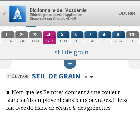
Aller au contenu
Dictionnaire de l’Académie
OUVRIR
×
Télécharger ou ouvrir l’application
Disponible sur Android et iOS
1
2
3
4
5
6
7
8
9
10
e
e
e
e
e
re
e
e
e
e
1694
1718
1740
1762
1798
1835
1878
1935
2024
E.C.
stil de grain
STIL DE GRAIN.
e
s. m.
4
ÉDITION
■
Nom que les Peintres donnent à une couleur
jaune qu’ils employent dans leurs ouvrages. Elle se
fait avec du blanc de céruse & des grénettes.