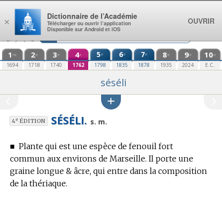
Aller au contenu
Dictionnaire de l’Académie
OUVRIR
×
Télécharger ou ouvrir l’application
Disponible sur Android et iOS
1
2
3
4
5
6
7
8
9
10
e
e
e
re
e
e
e
e
e
e
1694
1718
1740
1762
1798
1835
1878
1935
2024
E.C.
séséli
SÉSÉLI.
e
s. m.
4
ÉDITION
■
Plante qui est une espèce de fenouil fort
commun aux environs de Marseille. Il porte une
graine longue & âcre, qui entre dans la composition
de la thériaque.