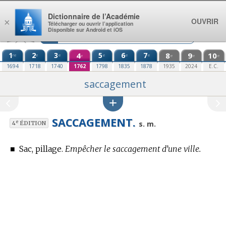
Aller au contenu
Dictionnaire de l’Académie
OUVRIR
×
Télécharger ou ouvrir l’application
Disponible sur Android et iOS
1
2
3
4
5
6
7
8
9
10
re
e
e
e
e
e
e
e
e
e
1694
1718
1740
1762
1798
1835
1878
1935
2024
E.C.
saccagement
SACCAGEMENT.
e
s. m.
4
ÉDITION
■
Sac, pillage.
Empêcher le saccagement d’une ville.