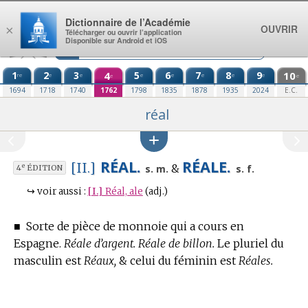
Aller au contenu
Dictionnaire de l’Académie
OUVRIR
×
Télécharger ou ouvrir l’application
Disponible sur Android et iOS
1
2
3
4
5
6
7
8
9
10
re
e
e
e
e
e
e
e
e
e
1694
1718
1740
1762
1798
1835
1878
1935
2024
E.C.
réal
RÉAL.
RÉALE.
[II.]
&
e
s. m.
s. f.
4
ÉDITION
↪
voir aussi :
[I.]
Réal, ale
(adj.)
■
Sorte de pièce de monnoie qui a cours en
Espagne.
Réale d’argent. Réale de billon.
Le pluriel du
masculin est
Réaux,
& celui du féminin est
Réales.