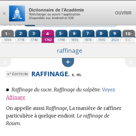
Aller au contenu
Dictionnaire de l’Académie
OUVRIR
×
Télécharger ou ouvrir l’application
Disponible sur Android et iOS
1
2
3
4
5
6
7
8
9
10
e
e
e
e
e
e
e
re
e
e
1694
1718
1740
1762
1798
1835
1878
1935
2024
E.C.
raffinage
RAFFINAGE.
e
s. m.
4
ÉDITION
■
Raffinage du sucre. Raffinage du salpêtre.
Voyez
Affinage
.
On appelle aussi
Raffinage,
La manière de raffiner
particulière à quelque endroit.
Le raffinage de
Rouen.