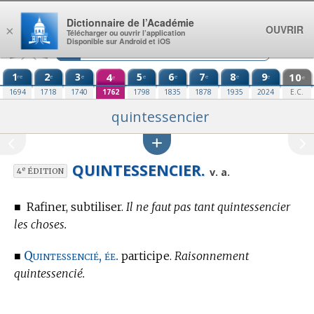
Aller au contenu
Dictionnaire de l’Académie
OUVRIR
×
Télécharger ou ouvrir l’application
Disponible sur Android et iOS
1
2
3
4
5
6
7
8
9
10
re
e
e
e
e
e
e
e
e
e
1694
1718
1740
1762
1798
1835
1878
1935
2024
E.C.
quintessencier
QUINTESSENCIER.
e
v. a.
4
ÉDITION
■
Rafiner, subtiliser.
Il ne faut pas tant quintessencier
les choses.
Quintessencié, ée.
■
participe.
Raisonnement
quintessencié.