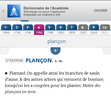
Aller au contenu
Dictionnaire de l’Académie
OUVRIR
×
Télécharger ou ouvrir l’application
Disponible sur Android et iOS
1
2
3
4
5
6
7
8
9
10
re
e
e
e
e
e
e
e
e
e
1694
1718
1740
1762
1798
1835
1878
1935
2024
E.C.
plançon
PLANÇON.
e
s. m.
4
ÉDITION
■
Plantard. On appelle ainsi les branches de saule,
d’aune, & des autres arbres qui viennent de bouture,
lorsqu’on les a coupées pour les planter.
Mettre des
plançons en terre.