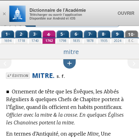
Aller au contenu
Dictionnaire de l’Académie
OUVRIR
×
Télécharger ou ouvrir l’application
Disponible sur Android et iOS
1
2
3
4
5
6
7
8
9
10
re
e
e
e
e
e
e
e
e
e
1694
1718
1740
1762
1798
1835
1878
1935
2024
E.C.
mitre
MITRE.
e
s. f.
4
ÉDITION
■
Ornement de tête que les Évêques, les Abbés
Réguliers & quelques Chefs de Chapitre portent à
l’Église, quand ils officient en habits pontificaux.
Officier avec la mitre & la crosse. En quelques Églises
les Chanoines portent la mitre.
En
termes d’Antiquité,
on appelle
Mitre,
Une