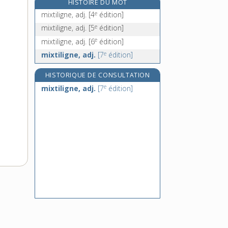
HISTOIRE DU MOT
mm, symb.
e
mixtiligne, adj.
[4
édition]
MM., abrév.
e
mixtiligne, adj.
[5
édition]
Mme, abrév.
e
mixtiligne, adj.
[6
édition]
Mn, symb.
e
mixtiligne, adj.
[7
édition]
HISTORIQUE DE CONSULTATION
e
mixtiligne, adj.
[7
édition]