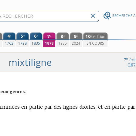
RECHERCHE 
4
5
6
7
8
9
10
e
e
e
édition
e
e
e
e
0
1762
1798
1835
1878
1935
2024
EN COURS
mixtiligne
e
7
édi
(187
deux genres.
erminées en partie par des lignes droites, et en partie par