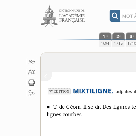
Aller au contenu
1
2
3
re
e
e
1694
1718
174
MIXTILIGNE.
e
adj. des 
7
ÉDITION
■
T. de Géom.
Il se dit Des figures t
lignes courbes.