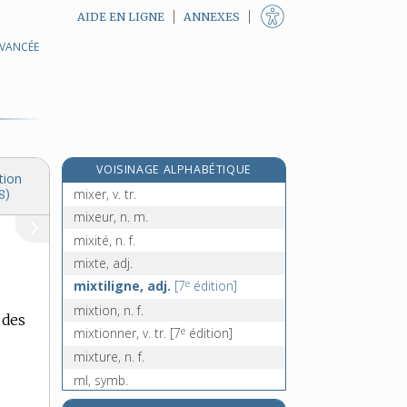
AIDE EN LIGNE
ANNEXES
AVANCÉE
mitral, -ale, adj.
mitre, n. f.
mitré, -ée, adj.
mitron, n. m.
mi-voix (à), loc. adv.
VOISINAGE ALPHABÉTIQUE
mixage, n. m.
tion
mixer, v. tr.
8)
mixeur, n. m.
mixité, n. f.
mixte, adj.
e
mixtiligne, adj.
[7
édition]
mixtion, n. f.
 des
e
mixtionner, v. tr.
[7
édition]
mixture, n. f.
ml, symb.
Mlle, abrév.