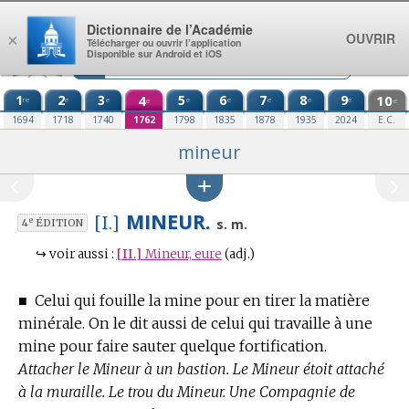
Aller au contenu
Dictionnaire de l’Académie
OUVRIR
×
Télécharger ou ouvrir l’application
Disponible sur Android et iOS
1
2
3
4
5
6
7
8
9
10
re
e
e
e
e
e
e
e
e
e
1694
1718
1740
1762
1798
1835
1878
1935
2024
E.C.
mineur
MINEUR.
[I.]
e
s. m.
4
ÉDITION
↪
voir aussi :
[II.]
Mineur, eure
(adj.)
■
Celui qui fouille la mine pour en tirer la matière
minérale. On le dit aussi de celui qui travaille à une
mine pour faire sauter quelque fortification.
Attacher le Mineur à un bastion. Le Mineur étoit attaché
à la muraille. Le trou du Mineur. Une Compagnie de