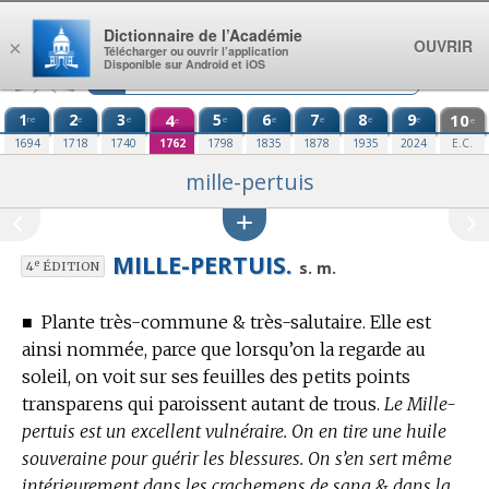
Aller au contenu
Dictionnaire de l’Académie
OUVRIR
×
Télécharger ou ouvrir l’application
Disponible sur Android et iOS
1
2
3
4
5
6
7
8
9
10
re
e
e
e
e
e
e
e
e
e
1694
1718
1740
1762
1798
1835
1878
1935
2024
E.C.
mille-pertuis
MILLE-PERTUIS.
e
s. m.
4
ÉDITION
■
Plante très-commune & très-salutaire.
Elle est
ainsi nommée, parce que lorsqu’on la regarde au
soleil, on voit sur ses feuilles des petits points
transparens qui paroissent autant de trous.
Le Mille-
pertuis est un excellent vulnéraire. On en tire une huile
souveraine pour guérir les blessures. On s’en sert même
intérieurement dans les crachemens de sang & dans la