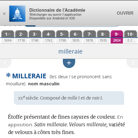
Aller au contenu
Dictionnaire de l’Académie
OUVRIR
×
Télécharger ou ouvrir l’application
Disponible sur Android et iOS
1
2
3
4
5
6
7
8
9
10
re
e
e
e
e
e
e
e
e
e
1694
1718
1740
1762
1798
1835
1878
1935
2024
E.C.
milleraie
✻
MILLERAIE
Prononciation
(les deux
l
se prononcent sans
:
mouillure)
nom masculin
xx
e
Étymologie
siècle. Composé de
mille I
et de
raie I.
:
Étoffe présentant de fines rayures de couleur.
En
apposition.
Satin milleraie.
Velours milleraie,
variété
de velours à côtes très fines.