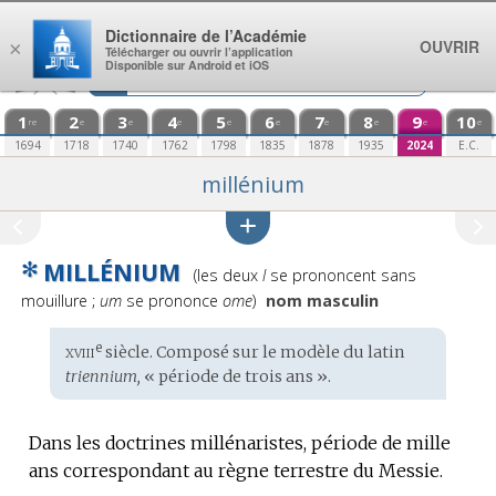
Aller au contenu
Dictionnaire de l’Académie
OUVRIR
×
Télécharger ou ouvrir l’application
Disponible sur Android et iOS
1
2
3
4
5
6
7
8
9
10
re
e
e
e
e
e
e
e
e
e
1694
1718
1740
1762
1798
1835
1878
1935
2024
E.C.
millénium
✻
MILLÉNIUM
Prononciation
(les deux
l
se prononcent sans
:
mouillure ;
um
se prononce
ome
)
nom masculin
xviii
e
Étymologie
siècle. Composé sur le modèle du
latin
:
triennium,
« période de trois ans ».
Dans les doctrines millénaristes, période de mille
ans correspondant au règne terrestre du Messie.