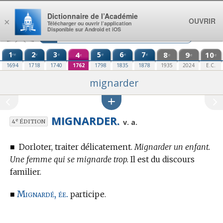
Aller au contenu
Dictionnaire de l’Académie
OUVRIR
×
Télécharger ou ouvrir l’application
Disponible sur Android et iOS
1
2
3
4
5
6
7
8
9
10
re
e
e
e
e
e
e
e
e
e
1694
1718
1740
1762
1798
1835
1878
1935
2024
E.C.
mignarder
MIGNARDER.
e
v. a.
4
ÉDITION
■
Dorloter, traiter délicatement.
Mignarder un enfant.
Une femme qui se mignarde trop.
Il est du discours
familier.
Mignardé, ée.
■
participe.