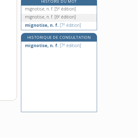
HISTOIRE DU MOT
migratoire, adj.
e
mignotise, n. f.
[5
édition]
migrer, v. intr.
e
mignotise, n. f.
[6
édition]
mihrab, n. m.
e
mignotise, n. f.
[7
édition]
mi-jambe (à), loc. adv.
HISTORIQUE DE CONSULTATION
e
mignotise, n. f.
[7
édition]