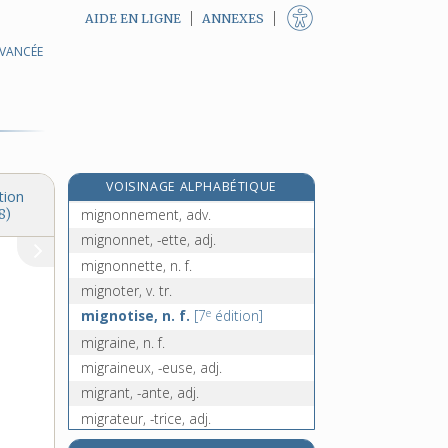
AIDE EN LIGNE
ANNEXES
AVANCÉE
mignard, -arde, adj.
e
mignardement, adv.
[7
édition]
e
mignarder, v. tr.
[7
édition]
mignardise, n. f.
mignon, -onne, adj. et n.
e
VOISINAGE ALPHABÉTIQUE
mignonne, n. f.
[7
édition]
tion
mignonnement, adv.
8)
mignonnet, -ette, adj.
mignonnette, n. f.
mignoter, v. tr.
e
mignotise, n. f.
[7
édition]
migraine, n. f.
migraineux, -euse, adj.
migrant, -ante, adj.
migrateur, -trice, adj.
migration, n. f.