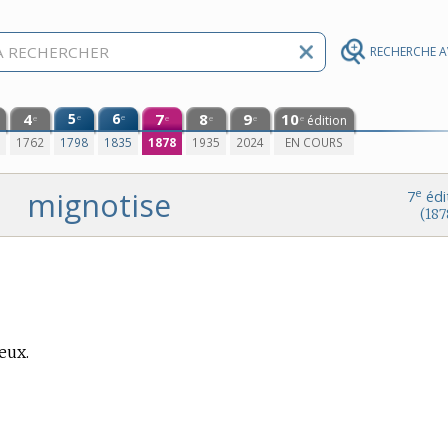
RECHERCHE 
4
5
6
7
8
9
10
e
e
édition
e
e
e
e
e
0
1762
1798
1835
1878
1935
2024
EN COURS
mignotise
e
7
édi
(187
ieux.