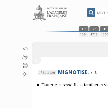
Aller au contenu
1
2
3
re
e
e
1694
1718
174
MIGNOTISE.
e
s. f.
7
ÉDITION
■
Flatterie, caresse. Il est familier et v