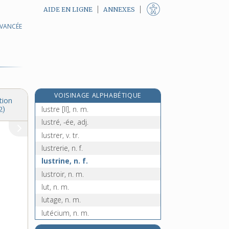
AIDE EN LIGNE
ANNEXES
AVANCÉE
lusophone, adj.
lusophonie, n. f.
lustrage, n. m.
lustral, -ale, adj.
lustration, n. f.
VOISINAGE ALPHABÉTIQUE
lustre [I], n. m.
tion
lustre [II], n. m.
2)
lustré, -ée, adj.
lustrer, v. tr.
lustrerie, n. f.
lustrine, n. f.
lustroir, n. m.
lut, n. m.
lutage, n. m.
lutécium, n. m.
lutéine, n. f.