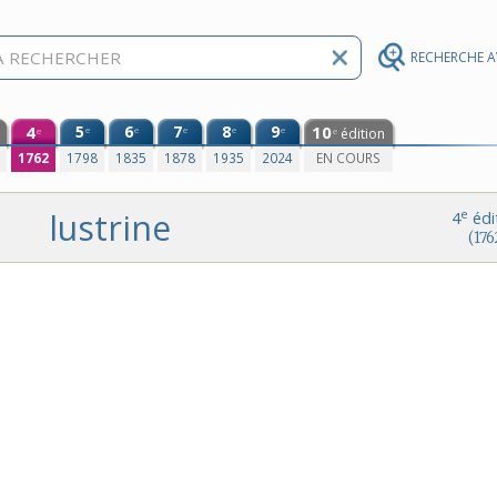
RECHERCHE 
4
5
6
7
8
9
10
e
e
e
e
e
édition
e
e
0
1762
1798
1835
1878
1935
2024
EN COURS
lustrine
e
4
édi
(176