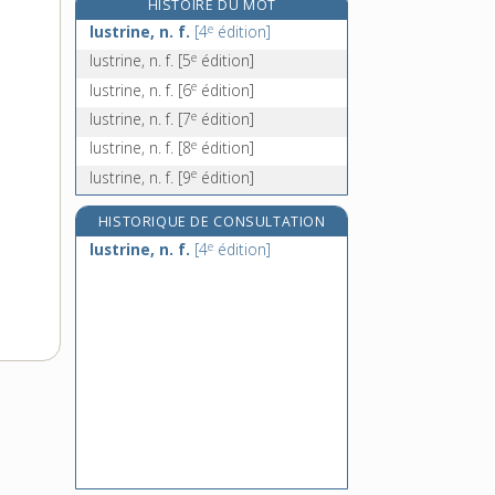
HISTOIRE DU MOT
luter, v. tr.
e
lustrine, n. f.
[4
édition]
lutétium, n. m.
e
lustrine, n. f.
[5
édition]
luth, n. m.
e
lustrine, n. f.
[6
édition]
luthéranisme, n. m.
e
lustrine, n. f.
[7
édition]
e
lustrine, n. f.
[8
édition]
e
lustrine, n. f.
[9
édition]
HISTORIQUE DE CONSULTATION
e
lustrine, n. f.
[4
édition]