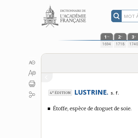
Aller au contenu
1
2
3
re
e
e
1694
1718
174
LUSTRINE.
e
s. f.
4
ÉDITION
■
Étoffe, espèce de droguet de soie.