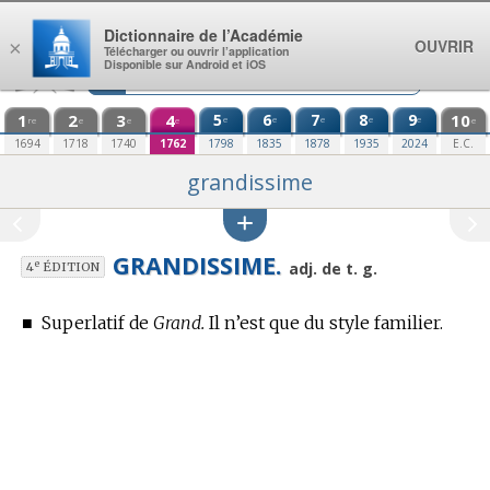
Aller au contenu
Dictionnaire de l’Académie
OUVRIR
×
Télécharger ou ouvrir l’application
Disponible sur Android et iOS
1
2
3
4
5
6
7
8
9
10
e
e
e
e
e
re
e
e
e
e
1694
1718
1740
1762
1798
1835
1878
1935
2024
E.C.
grandissime
GRANDISSIME.
e
adj. de t. g.
4
ÉDITION
■
Superlatif de
Grand.
Il n’est que du style familier.