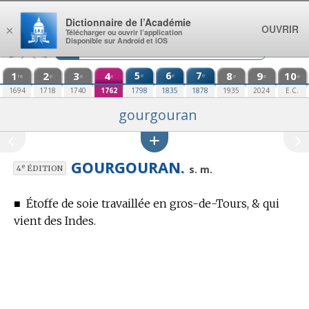
Aller au contenu
Dictionnaire de l’Académie
OUVRIR
×
Télécharger ou ouvrir l’application
Disponible sur Android et iOS
1
2
3
4
5
6
7
8
9
10
e
e
e
re
e
e
e
e
e
e
1694
1718
1740
1762
1798
1835
1878
1935
2024
E.C.
gourgouran
GOURGOURAN.
e
s. m.
4
ÉDITION
■
Étoffe de soie travaillée en gros-de-Tours, & qui
vient des Indes.