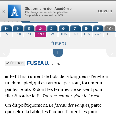
Aller au contenu
Dictionnaire de l’Académie
OUVRIR
×
Télécharger ou ouvrir l’application
Disponible sur Android et iOS
1
2
3
4
5
6
7
8
9
10
re
e
e
e
e
e
e
e
e
e
1694
1718
1740
1762
1798
1835
1878
1935
2024
E.C.
fuseau
FUSEAU.
e
s. m.
4
ÉDITION
■
Petit instrument de bois de la longueur d’environ
un demi-pied, qui est arrondi par-tout, fort menu
par les bouts, & dont les femmes se servent pour
filer & tordre le fil.
Tourner, remplir, vider le fuseau.
On dit poëtiquement,
Le fuseau des Parques,
parce
que selon la Fable, les Parques filoient les jours